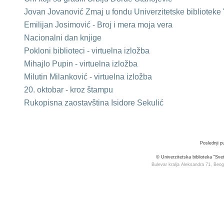
Jovan Jovanović Zmaj u fondu Univerzitetske biblioteke
Emilijan Josimović - Broj i mera moja vera
Nacionalni dan knjige
Pokloni bibliоtеci - virtuelna izložba
Mihajlo Pupin - virtuelna izložba
Milutin Milanković - virtuelna izložba
20. oktobar - kroz štampu
Rukopisna zaostavština Isidore Sekulić
Poslednji p
© Univerzitetska biblioteka "Sv
Bulevar kralja Aleksandra 71, Beog