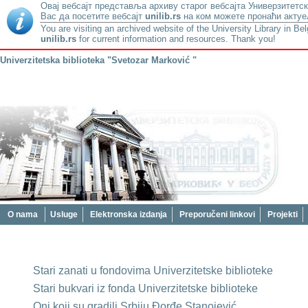
Овај вебсајт представља архиву старог вебсајта Универзитетск
Вас да посетите вебсајт
unilib.rs
на ком можете пронаћи актуе
You are visiting an archived website of the University Library in Be
unilib.rs
for current information and resources. Thank you!
Univerzitetska biblioteka "Svetozar Marković "
O nama
Usluge
Elektronska izdanja
Preporučeni linkovi
Projekti
Stari zanati u fondovima Univerzitetske biblioteke
Stari bukvari iz fonda Univerzitetske biblioteke
Oni koji su gradili Srbiju Đorđe Stanojević