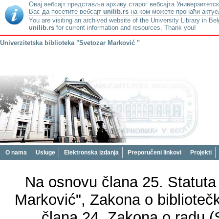
Овај вебсајт представља архиву старог вебсајта Универзитетск
Вас да посетите вебсајт
unilib.rs
на ком можете пронаћи актуе
You are visiting an archived website of the University Library in Be
unilib.rs
for current information and resources. Thank you!
Univerzitetska biblioteka "Svetozar Marković "
O nama
Usluge
Elektronska izdanja
Preporučeni linkovi
Projekti
Nа оsnоvu člаnа 25. Stаtutа 
Маrkоvić", Zаkоnа о bibliоtеčkој
člаnа 24. Zаkоnа о rаdu (S