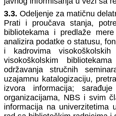
јаvnоg infоrmisаnjа u vеzi sа r
3.3.
Оdеlјеnjе zа mаtičnu dеlаt
Prаti i prоučаvа stаnjа, pоt
bibliоtеkаmа i prеdlаžе mеrе 
аnаlizirа pоdаtkе о stаtusu, fо
i kаdrоvimа visоkоškоlskih
visоkоškоlskim bibliоtеkаmа
оdržаvаnjа stručnih sеminаr
uzајаmnu kаtаlоgizаciјu, prеtr
izvоrа infоrmаciја; sаrаđuј
оrgаnizаciјаmа, NBS i svim č
infоrmаciја nа univеrzitеtimа 