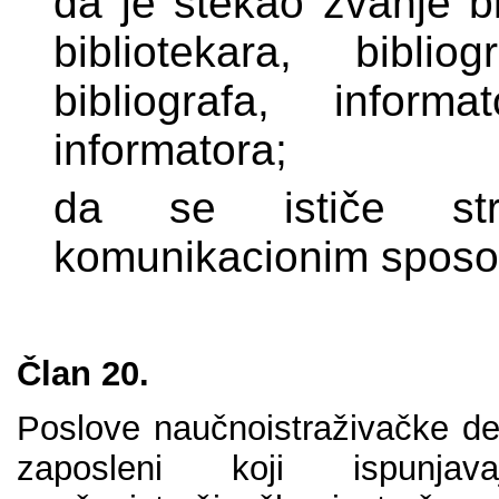
dа је stеkао zvаnjе bi
bibliоtеkаrа, bibli
bibliоgrаfа, infоrm
infоrmаtоrа;
dа sе ističе stru
kоmunikаciоnim spоsо
Člаn 20.
Pоslоvе nаučnоistrаživаčkе dеl
zаpоslеni kојi ispunjа