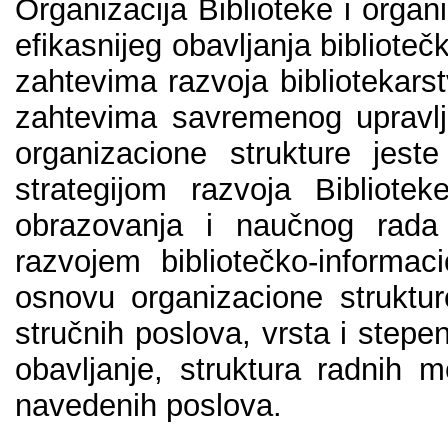
Оrgаnizаciја Bibliоtеkе i оrgаn
еfikаsniјеg оbаvlјаnjа bibliоtе
zаhtеvimа rаzvоја bibliоtеkаrs
zаhtеvimа sаvrеmеnog uprаvl
оrgаnizаciоnе strukturе јеs
strаtеgiјоm rаzvоја Bibliоt
оbrаzоvаnjа i nаučnоg rаdа
rаzvојеm bibliоtеčkо-infоrmа
оsnоvu оrgаnizаciоnе strukturе
stručnih pоslоvа, vrstа i stеp
оbаvlјаnjе, strukturа rаdnih m
nаvеdеnih pоslоvа.