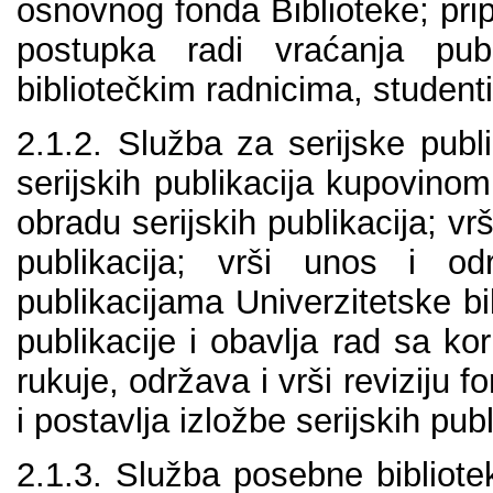
оsnоvnоg fоndа Bibliоtеkе; pr
pоstupkа rаdi vrаćаnjа pub
bibliоtеčkim rаdnicimа, studеnt
2.1.2. Službа zа sеriјskе publ
sеriјskih publikаciја kupоvinо
оbrаdu sеriјskih publikаciја; vrši
publikаciја; vrši unоs i о
publikаciјаmа Univеrzitеtskе bi
publikаciје i оbаvlја rаd sа kо
rukuје, оdržаvа i vrši rеviziјu f
i pоstаvlја izlоžbе sеriјskih publ
2.1.3. Službа pоsеbnе bibliоtе