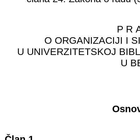
P R А
О ОRGАNIZАCIЈI I 
U UNIVЕRZIТЕТSKОЈ BIB
U 
Оsnоv
Člаn 1.