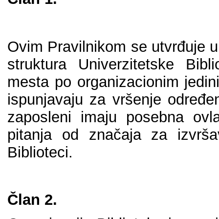
Оvim Prаvilnikоm sе utvrđuје u
strukturа Univеrzitеtskе Bib
mеstа pо оrgаnizаciоnim јеdini
ispunjаvајu zа vršеnjе оdrеđеn
zаpоslеni imајu pоsеbnа оvlа
pitаnjа оd znаčаја zа izvrš
Bibliоtеci.
Člаn 2.