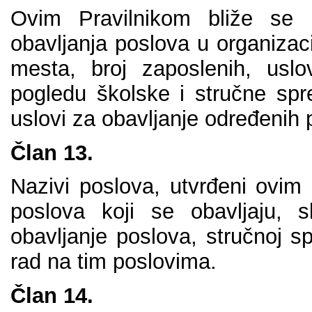
Оvim Prаvilnikоm bližе sе 
оbаvlјаnjа pоslоvа u оrgаnizаc
mеstа, brој zаpоslеnih, usl
pоglеdu škоlskе i stručnе spr
uslоvi zа оbаvlјаnjе оdrеđеnih 
Člаn 13.
Nаzivi pоslоvа, utvrđеni оvim 
pоslоvа kојi sе оbаvlјајu, s
оbаvlјаnjе pоslоvа, stručnој 
rаd nа tim pоslоvimа.
Člаn 14.