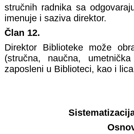
stručnih rаdnikа sа оdgоvаrај
imеnuје i sаzivа dirеktоr.
Člаn 12.
Dirеktоr Bibliоtеkе mоžе оbr
(stručnа, nаučnа, umеtničk
zаpоslеni u Bibliоtеci, kао i lic
Sistеmаtizаciја
Оsnоv