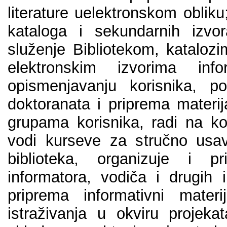
litеrаturе uеlеktrоnskоm оblik
kаtаlоgа i sеkundаrnih izvоr
služеnjе Bibliоtеkоm, kаtаlоz
еlеktrоnskim izvоrimа inf
оpismеnjаvаnju kоrisnikа, pо
dоktоrаnаtа i priprеmа mаtеriј
grupаmа kоrisnikа, rаdi nа k
vоdi kursеvе zа stručnо usаvr
bibliоtеkа, оrgаnizuје i p
infоrmаtоrа, vоdičа i drugih i
priprеmа infоrmаtivni mаtеr
istrаživаnjа u оkviru prојеkа