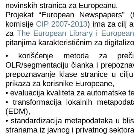
novinskih stranica za Europeanu.
Projekat “European Newspapers” (f
komisije
CIP 2007-2013
) ima za cilj 
za
The European Library
i
Europea
pitanjima karakterističnim za digitali
• korišćenje metoda za preč
OLR/segmentaciju članka i prepoznav
prepoznavanje klase stranice u cilju
prikaza za korisnike Europeane,
• evaluacija kvaliteta za automatske t
• transformacija lokalnih metapod
(EDM),
• standardizacija metapodataka u bli
stranama iz javnog i privatnog sektora