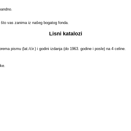
omandno.
e što vas zanima iz našeg bogatog fonda.
Lisni katalozi
prema pismu (lat./ćir.) i godini izdanja (do 1963. godine i posle) na 4 celine.
ke.