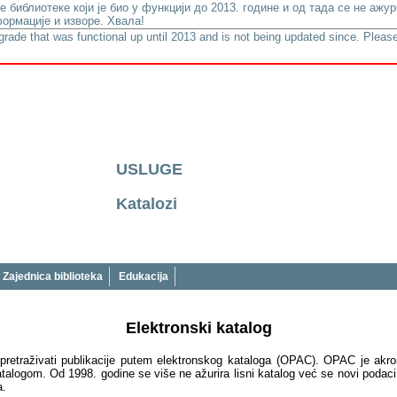
е библиотеке који је био у функцији до 2013. године и од тада се не аж
ормације и изворе. Хвала!
lgrade that was functional up until 2013 and is not being updated since. Please
USLUGE
Katalozi
Zajednica biblioteka
Edukacija
Elektronski katalog
pretraživati publikacije putem elektronskog kataloga (OPAC). OPAC je akro
katalogom. Od 1998. godine se više ne ažurira lisni katalog već se novi poda
a.