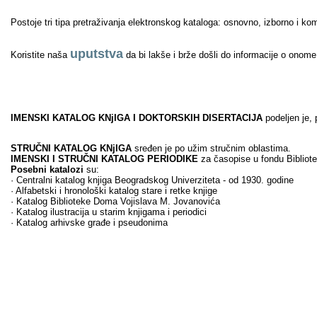
Postoje tri tipa pretraživanja elektronskog kataloga: osnovno, izborno i k
uputstva
Koristite naša
da bi lakše i brže došli do informacije o onom
IMENSKI KATALOG KNjIGA I DOKTORSKIH DISERTACIJA
podeljen je, 
STRUČNI KATALOG KNjIGA
sređen je po užim stručnim oblastima.
IMENSKI I STRUČNI KATALOG PERIODIKE
za časopise u fondu Bibliote
Posebni katalozi
su:
· Centralni katalog knjiga Beogradskog Univerziteta - od 1930. godine
· Alfabetski i hronološki katalog stare i retke knjige
· Katalog Biblioteke Doma Vojislava M. Jovanovića
· Katalog ilustracija u starim knjigama i periodici
· Katalog arhivske građe i pseudonima