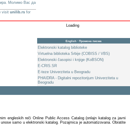
урира. Молимо Вас да
 visit
unilib.rs
for
Loading
English
·
Промена писма
Elektronski katalog biblioteke
Virtuelna biblioteka Srbije (COBISS / VBS)
Elektronski časopisi i knjige (KoBSON)
E-CRIS.SR
E-teze Univerziteta u Beogradu
PHAIDRA - Digitalni repozitorijum Univerziteta u
Beogradu
nim engleskih reči Online Public Access Catalog (onlajn katalog za javni
ci unose samo u elektronski katalog. Pozajmica je automatizovana. Obratite