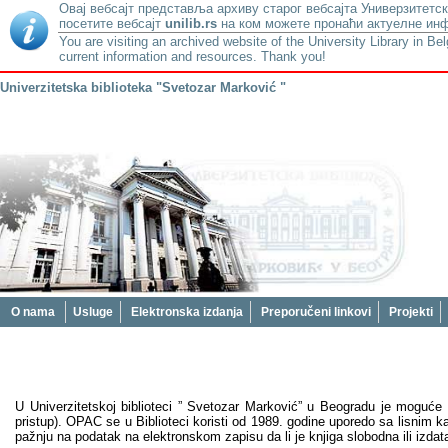
Овај вебсајт представља архиву старог вебсајта Универзитетск
посетите вебсајт
unilib.rs
на ком можете пронаћи актуелне инф
You are visiting an archived website of the University Library in Be
current information and resources. Thank you!
Univerzitetska biblioteka "Svetozar Marković "
O nama
Usluge
Elektronska izdanja
Preporučeni linkovi
Projekti
U Univerzitetskoj biblioteci ” Svetozar Marković” u Beogradu je moguće 
pristup). OPAC se u Biblioteci koristi od 1989. godine uporedo sa lisnim 
pažnju na podatak na elektronskom zapisu da li je knjiga slobodna ili izdat