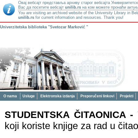
Овај вебсајт представља архиву старог вебсајта Универзитетск
Вас да посетите вебсајт
unilib.rs
на ком можете пронаћи актуе
You are visiting an archived website of the University Library in Be
unilib.rs
for current information and resources. Thank you!
Univerzitetska biblioteka "Svetozar Marković "
O nama
Usluge
Elektronska izdanja
Preporučeni linkovi
Projekti
STUDENTSKA ČITAONICA -
koji koriste knjige za rad u čitao