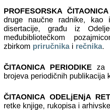
PROFESORSKA ČITAONICA
druge naučne radnike, kao i
disertacije, građu iz Odelje
međubibliotečkom pozajmic
zbirkom
priručnika
i
rečnika
.
ČITAONICA PERIODIKE
za č
brojeva periodičnih publikacija
ČITAONICA ODELjENjA RE
retke knjige, rukopisa i arhivsk