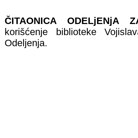
ČITAONICA ODELjENjA 
korišćenje biblioteke Vojis
Odeljenja.