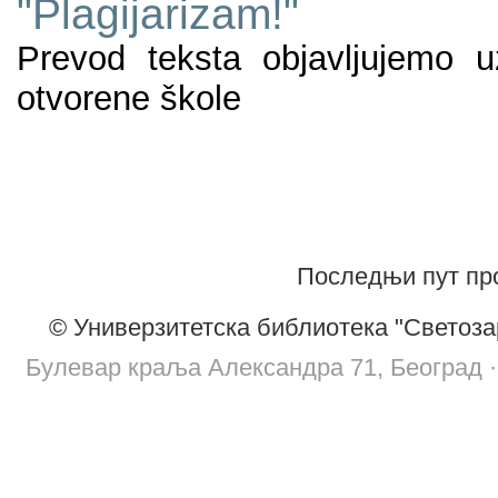
"Plagijarizam!"
Prevod teksta objavljujemo 
otvorene škole
Последњи пут про
© Универзитетска библиотека "Светоза
Булевар краља Александра 71, Београд · т