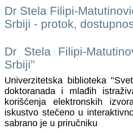
Dr Stela Filipi-Matutinovi
Srbiji - protok, dostupno
Dr Stela Filipi-Matutin
Srbiji''
Univerzitetska biblioteka ''Sv
doktoranada i mlađih istraživ
korišćenja elektronskih izvor
iskustvo stečeno u interaktiv
sabrano je u priručniku