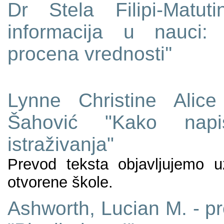
Dr Stela Filipi-Matuti
informacija u nauci: 
procena vrednosti''
Lynne Christine Alic
Šahović "Kako napisa
istraživanja"
Prevod teksta objavljujemo 
otvorene škole.
Ashworth, Lucian M. - p