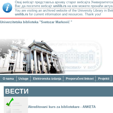
Овај вебсајт представља архиву старог вебсајта Универзитетск
Вас да посетите вебсајт
unilib.rs
на ком можете пронаћи актуе
You are visiting an archived website of the University Library in Be
unilib.rs
for current information and resources. Thank you!
Univerzitetska biblioteka "Svetozar Marković "
O nama
Usluge
Elektronska izdanja
Preporučeni linkovi
Projekti
ВЕСТИ
Аkrеditоvаni kurs zа bibliоtеkаrе - АNKЕТА