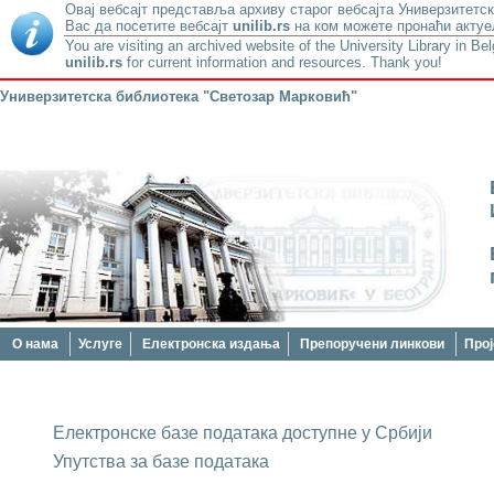
Овај вебсајт представља архиву старог вебсајта Универзитетск
Вас да посетите вебсајт
unilib.rs
на ком можете пронаћи актуе
You are visiting an archived website of the University Library in Be
unilib.rs
for current information and resources. Thank you!
Универзитетска библиотека "Светозар Марковић"
О нама
Услуге
Електронска издања
Препоручени линкови
Прој
Електронске базе података доступне у Србији
Упутства за базе података