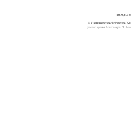
Последњи пу
© Универзитетска библиотека "Св
Булевар краља Александра 71, Београ