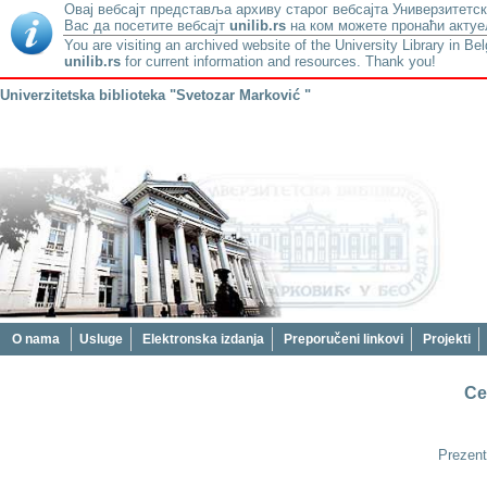
Овај вебсајт представља архиву старог вебсајта Универзитетск
Вас да посетите вебсајт
unilib.rs
на ком можете пронаћи актуе
You are visiting an archived website of the University Library in Be
unilib.rs
for current information and resources. Thank you!
Univerzitetska biblioteka "Svetozar Marković "
O nama
Usluge
Elektronska izdanja
Preporučeni linkovi
Projekti
Ce
Prezent