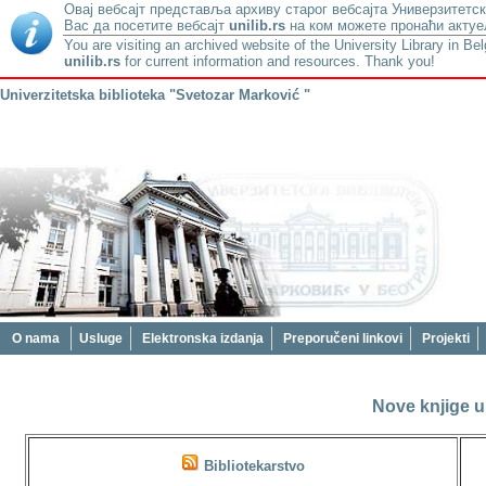
Овај вебсајт представља архиву старог вебсајта Универзитетск
Вас да посетите вебсајт
unilib.rs
на ком можете пронаћи актуе
You are visiting an archived website of the University Library in Be
unilib.rs
for current information and resources. Thank you!
Univerzitetska biblioteka "Svetozar Marković "
O nama
Usluge
Elektronska izdanja
Preporučeni linkovi
Projekti
Nove knjige u 
Bibliotekarstvo