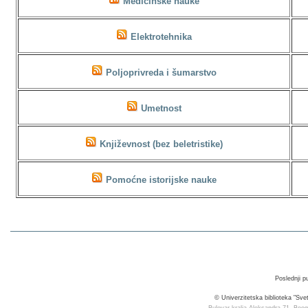
Medicinske nauke
Elektrotehnika
Poljoprivreda i šumarstvo
Umetnost
Književnost (bez beletristike)
Pomoćne istorijske nauke
Poslednji p
© Univerzitetska biblioteka "Sv
Bulevar kralja Aleksandra 71, Beog