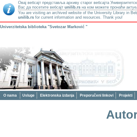
Овај вебсајт представља архиву старог вебсајта Универзитетск
Вас да посетите вебсајт
unilib.rs
на ком можете пронаћи актуе
You are visiting an archived website of the University Library in Be
unilib.rs
for current information and resources. Thank you!
Univerzitetska biblioteka "Svetozar Marković "
O nama
Usluge
Elektronska izdanja
Preporučeni linkovi
Projekti
Auto