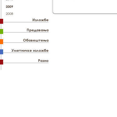
2009
2008
Изложбе
Предавања
Обавештења
Уметничке изложбе
Разно