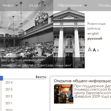
Инфо
Услуги
Образование
Помещ
ћирилица
latinica
english
русский
Белградский университет
Университет bibliteka "Светозар Маркович"
Вести
Открытие общего инфорацио
2014
При поддержке Дел
Университетской 
2013
центр Европейского
февраля 2009 года
2012
2011
2010