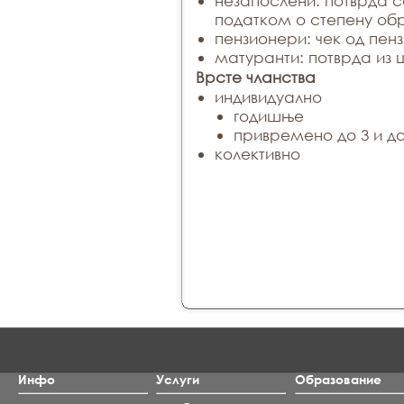
незапослени: потврда 
податком о степену об
пензионери: чек од пенз
матуранти: потврда из 
Врсте чланства
индивидуално
годишње
привремено до 3 и до
колективно
Инфо
Услуги
Образование