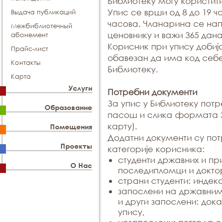
Библиотеку могу користит
Упис се врши од 8 до 19 ч
Выдача публикаций
часова. Чланарина се на
Межбиблиотечный
ценовнику и важи 365 дана
абонемент
Корисник при упису добија
Прайс-лист
обавезан да има код себе
Контакты
Библиотеку.
Карта
Услуги
Потребни документи
За упис у Библиотеку потр
Образование
пасош и слика формата 
карту).
Помещения
Додатни документи су пот
Проекты
категорије корисника:
студенти државних и пр
О Нас
последипломци и докто
страни студенти: индек
запослени на државни
и други запослени: дока
упису,