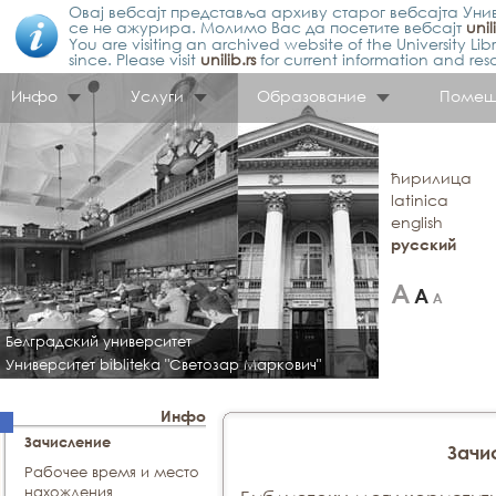
Овај вебсајт представља архиву старог вебсајта Унив
се не ажурира. Молимо Вас да посетите вебсајт
unil
You are visiting an archived website of the University L
since. Please visit
unilib.rs
for current information and res
Инфо
Услуги
Образование
Помещ
ћирилица
latinica
english
русский
Белградский университет
Университет bibliteka "Светозар Маркович"
Инфо
Зачисление
Зачи
Рабочее время и место
нахождения