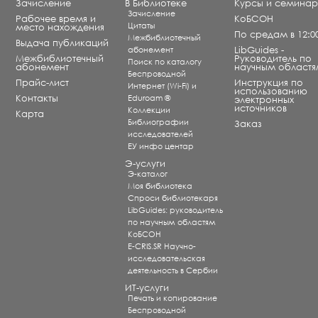
Зачисление
В Библиотеке
Курсы и семина
Зачисление
Рабочее время и
КоБСОН
Цитаты
место нахождения
По средам в 12:0
Межбиблиотечный
Выдача публикаций
абонемент
LibGuides -
Межбиблиотечный
Руководитель по
Поиск по каталогу
абонемент
научным областя
Беспроводной
Прайс-лист
Инструкция по
Интернет (Wi-Fi) и
использованию
Контакты
Eduroam ®
электронных
источников
Коллекции
Карта
Библиографии
Заказ
исследователей
ЕУ инфо центар
Э-услуги
Э-каталог
Моя библиотека
Спроси библиотекаря
LibGuides: руководитель
по научным областям
КоБСОН
E-CRIS.SR Научно-
исследовательская
деятельность в Сербии
ИТ-услуги
Печать и копирование
Беспроводной