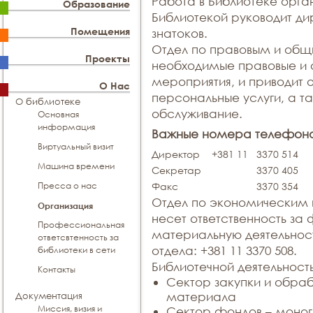
Работа в Библиотеке орга
Образование
Библиотекой руководит д
Помещения
знатоков.
Отдел по правовым и общ
Проекты
необходимые правовые и 
мероприятия, и приводит
О Нас
персональные услуги, а т
О библиотеке
обслуживание.
Основная
информация
Важные номера телефон
Виртуальный визит
Директор
+381 11
3370 514
Машина времени
Секретар
3370 405
Пресса о нас
Факс
3370 354
Отдел по экономическим
Организация
несет ответственность за
Профессиональная
материальную деятельнос
ответсвтенность за
отдела: +381 11 3370 508.
библиотеки в сети
Библиотечной деятельност
Контакты
Сектор закупки и обраб
материала
Документация
Миссия, визия и
Сектор фондов – моног