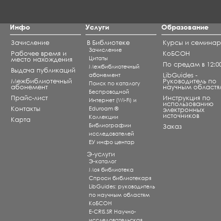
Инфо
Услуги
Образование
Зачисление
В Библиотеке
Курсы и семина
Зачисление
Рабочее время и
КоБСОН
Цитаты
место нахождения
По средам в 12:0
Межбиблиотечный
Выдача публикаций
абонемент
LibGuides -
Межбиблиотечный
Руководитель по
Поиск по каталогу
абонемент
научным областя
Беспроводной
Прайс-лист
Инструкция по
Интернет (Wi-Fi) и
использованию
Контакты
Eduroam ®
электронных
источников
Коллекции
Карта
Библиографии
Заказ
исследователей
ЕУ инфо центар
Э-услуги
Э-каталог
Моя библиотека
Спроси библиотекаря
LibGuides: руководитель
по научным областям
КоБСОН
E-CRIS.SR Научно-
исследовательская