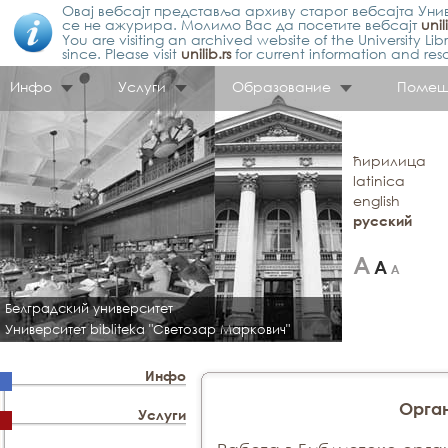
Овај вебсајт представља архиву старог вебсајта Унив
се не ажурира. Молимо Вас да посетите вебсајт
unil
You are visiting an archived website of the University L
since. Please visit
unilib.rs
for current information and res
Инфо
Услуги
Образование
Помещ
ћирилица
latinica
english
русский
Белградский университет
Университет bibliteka "Светозар Маркович"
Инфо
Орга
Услуги