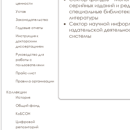
ценности
серийных изданий и ред
специальные библиотек
Устав
литературы
Законодательство
Сектор научной информ
Годовые отчеты
издательской деятельно
системы
Инструкция к
докторским
диссертацииям
Руководство для
работы с
пользователями
Прайс-лист
Правила организации
Коллекции
История
Общий фонд
КоБСОН
Цифровой
репозиторий