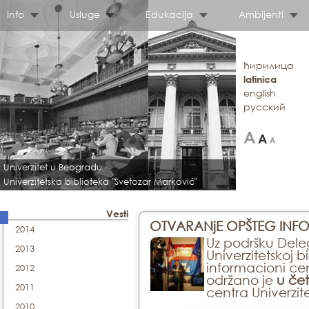
Info
Usluge
Edukacija
Ambijenti
ћирилица
latinica
english
русский
Univerzitet u Beogradu
Univerzitetska biblioteka "Svetozar Marković"
Vesti
OTVARANjE OPŠTEG INFO
2014
Uz podršku Deleg
2013
Univerzitetskoj b
informacioni cen
2012
održano je
u čet
2011
centra Univerzite
2010