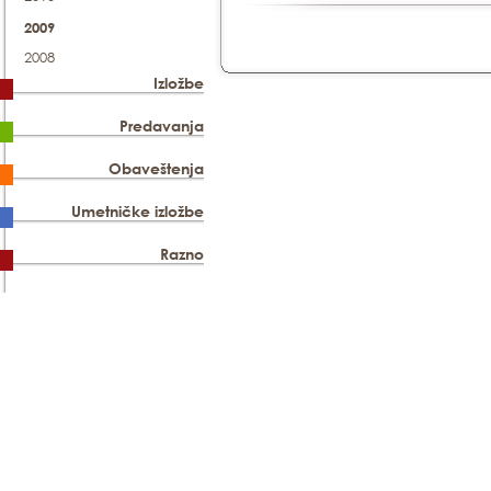
2009
2008
Izložbe
Predavanja
Obaveštenja
Umetničke izložbe
Razno