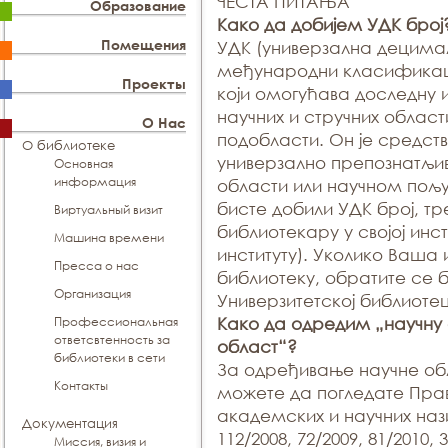
ЧЕСТА ПИТАЊА
Образование
Kако да добијем УДК број
Помещения
УДК (универзална децима
међународни класификац
Проекты
који омогућава доследну 
научних и стручних област
О Нас
подобласти. Он је средст
О библиотеке
универзално препознатљив
Основная
информация
области или научном пољ
бисте добили УДК број, т
Виртуальный визит
библиотекару у својој инс
Машина времени
институту). Уколико Ваша
Пресса о нас
библиотеку, обратите се 
Организация
Универзитетској библиоте
Профессиональная
Како да одредим „научну 
ответсвтенность за
област“?
библиотеки в сети
За одређивање научне об
Контакты
можете да погледате Прав
академских и научних нази
Документация
112/2008, 72/2009, 81/2010, 3
Миссия, визия и