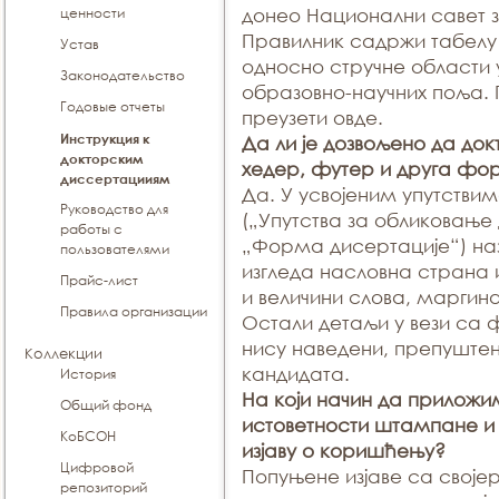
ценности
донео Национални савет 
Правилник садржи табелу
Устав
односно стручне области 
Законодательство
образовно-научних поља. 
Годовые отчеты
преузети овде.
Инструкция к
Да ли је дозвољено да до
докторским
хедер, футер и друга ф
диссертацииям
Да. У усвојеним упутстви
Руководство для
(„Упутства за обликовање
работы с
„Форма дисертације“) наз
пользователями
изгледа насловна страна 
Прайс-лист
и величини слова, маргин
Правила организации
Остали детаљи у вези са
нису наведени, препуште
Коллекции
кандидата.
История
На који начин да приложим
Общий фонд
истоветности штампане и 
КоБСОН
изјаву о коришћењу?
Цифровой
Попуњене изјаве са своје
репозиторий