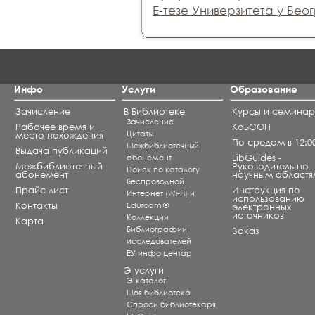
Е-тезе Универзитета у Бео
Инфо
Услуги
Образование
Зачисление
В Библиотеке
Курсы и семина
Зачисление
Рабочее время и
КоБСОН
Цитаты
место нахождения
По средам в 12:0
Межбиблиотечный
Выдача публикаций
абонемент
LibGuides -
Межбиблиотечный
Руководитель по
Поиск по каталогу
абонемент
научным областя
Беспроводной
Прайс-лист
Инструкция по
Интернет (Wi-Fi) и
использованию
Контакты
Eduroam ®
электронных
источников
Коллекции
Карта
Библиографии
Заказ
исследователей
ЕУ инфо центар
Э-услуги
Э-каталог
Моя библиотека
Спроси библиотекаря