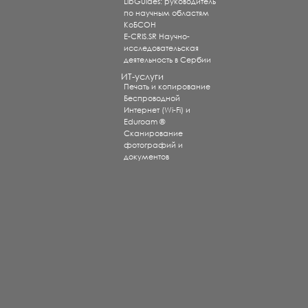
LibGuides: руководитель
по научным областям
КоБСОН
E-CRIS.SR Научно-
исследовательская
деятельность в Сербии
ИТ-услуги
Печать и копирование
Беспроводной
Интернет (Wi-Fi) и
Eduroam ®
Сканирование
фотографий и
документов