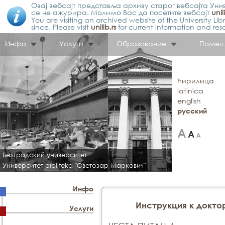
Овај вебсајт представља архиву старог вебсајта Унив
се не ажурира. Молимо Вас да посетите вебсајт
unil
You are visiting an archived website of the University L
since. Please visit
unilib.rs
for current information and res
Инфо
Услуги
Образование
Помещ
ћирилица
latinica
english
русский
Белградский университет
Университет bibliteka "Светозар Маркович"
Инфо
Инструкция к докт
Услуги