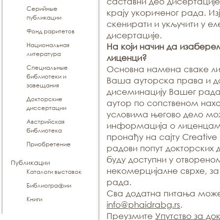
саставни део дисертациј
Серийные
крају укориченог рада. И
публикации
скенирати и укључити у ел
Фонд раритетов
дисертације.
Национальная
На који начин да изабере
литература
лиценци?
Специальные
Основна намена сваке ли
библиотеки и
Ваша ауторска права и д
завещания
дисеминацију Вашег рада
Докторские
аутор по сопственом нах
диссертации
условима његово дело мо
Австрийская
информација о лиценцам
библиотека
пронађу на сајту Creative
Приобретение
радови попут докторских 
буду доступни у отворено
Публикации
некомерцијалне сврхе, за
Каталоги выставок
рада.
Библиографии
Сва додатна питања може
Книги
info@phaidrabg.rs
.
Преузмите
Упутство за до