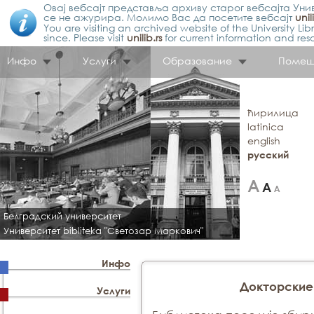
Овај вебсајт представља архиву старог вебсајта Унив
се не ажурира. Молимо Вас да посетите вебсајт
unil
You are visiting an archived website of the University L
since. Please visit
unilib.rs
for current information and res
Инфо
Услуги
Образование
Помещ
ћирилица
latinica
english
русский
Белградский университет
Университет bibliteka "Светозар Маркович"
Инфо
Докторские
Услуги