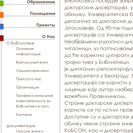
Библиотека поседује збир
Образование
докторских дисертација, 
Помещения
обнлику. Универзитетска б
депозитна за докторске д
Проекты
Југославије. Од 90-тих г
дисертације са Универзит
О Нас
Необјављени рукописи дис
О библиотеке
читаоници, уз потписивањ
Основная
информация
да ће коректно цитирати д
трајно чува у Библиотеци.
Виртуальный визит
је дигитални репозиторију
Машина времени
Универзитета у Београду
Пресса о нас
дисертација се користи у
Организация
лиценце коју аутор изабе
Профессиональная
важећим Правилником.
ответсвтенность за
Стране докторске дисерт
библиотеки в сети
користе се по истим прав
Контакты
Доступне су и докторске 
облику неких страних уни
Документация
КоБСОН, као и дисертациј
Миссия, визия и