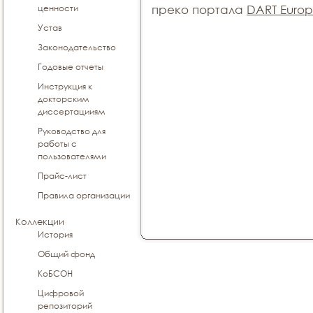
ценности
преко портала
DART Euro
Устав
Законодательство
Годовые отчеты
Инструкция к
докторским
диссертацииям
Руководство для
работы с
пользователями
Прайс-лист
Правила организации
Коллекции
История
Общий фонд
КоБСОН
Цифровой
репозиторий