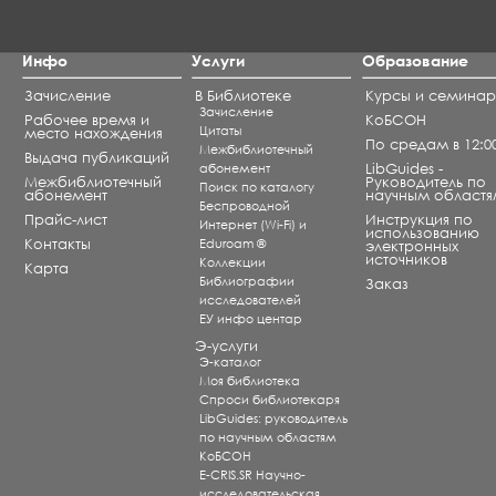
Инфо
Услуги
Образование
Зачисление
В Библиотеке
Курсы и семина
Зачисление
Рабочее время и
КоБСОН
Цитаты
место нахождения
По средам в 12:0
Межбиблиотечный
Выдача публикаций
абонемент
LibGuides -
Межбиблиотечный
Руководитель по
Поиск по каталогу
абонемент
научным областя
Беспроводной
Прайс-лист
Инструкция по
Интернет (Wi-Fi) и
использованию
Контакты
Eduroam ®
электронных
источников
Коллекции
Карта
Библиографии
Заказ
исследователей
ЕУ инфо центар
Э-услуги
Э-каталог
Моя библиотека
Спроси библиотекаря
LibGuides: руководитель
по научным областям
КоБСОН
E-CRIS.SR Научно-
исследовательская