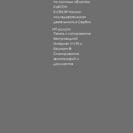
по научным областям
КоБСОН
E-CRIS.SR Научно-
исследовательская
деятельность в Сербии
ИТ-услуги
Печать и копирование
Беспроводной
Интернет (Wi-Fi) и
Eduroam ®
Сканирование
фотографий и
документов