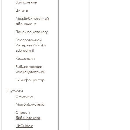
Зачисление
Цитаты
Межбиблиотечный
абонемент
Поиск по каталогу
Беспроводной
Интернет (Wi-Fi) и
Eduroam ®
Коллекции
Библиографии
исследователей
ЕУ инфо центар
Э-услуги
Э-каталог
Моя библиотека
Спроси
библиотекаря
LibGuides: