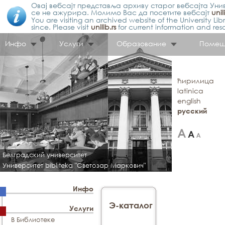
Овај вебсајт представља архиву старог вебсајта Унив
се не ажурира. Молимо Вас да посетите вебсајт
unil
You are visiting an archived website of the University L
since. Please visit
unilib.rs
for current information and res
Инфо
Услуги
Образование
Помещ
ћирилица
latinica
english
русский
Белградский университет
Университет bibliteka "Светозар Маркович"
Инфо
Э-каталог
Услуги
В Библиотеке