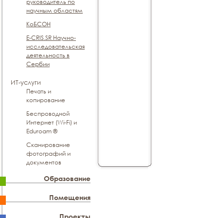
руководитель по
научным областям
КоБСОН
E-CRIS.SR Научно-
исследовательская
деятельность в
Сербии
ИТ-услуги
Печать и
копирование
Беспроводной
Интернет (Wi-Fi) и
Eduroam ®
Сканирование
фотографий и
документов
Образование
Помещения
Проекты