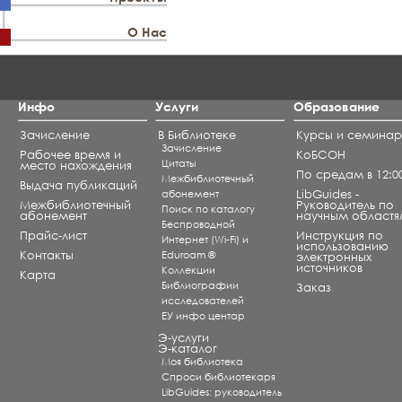
О Нас
Инфо
Услуги
Образование
Зачисление
В Библиотеке
Курсы и семина
Зачисление
Рабочее время и
КоБСОН
Цитаты
место нахождения
По средам в 12:0
Межбиблиотечный
Выдача публикаций
абонемент
LibGuides -
Межбиблиотечный
Руководитель по
Поиск по каталогу
абонемент
научным областя
Беспроводной
Прайс-лист
Инструкция по
Интернет (Wi-Fi) и
использованию
Контакты
Eduroam ®
электронных
источников
Коллекции
Карта
Библиографии
Заказ
исследователей
ЕУ инфо центар
Э-услуги
Э-каталог
Моя библиотека
Спроси библиотекаря
LibGuides: руководитель