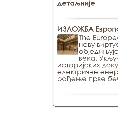
детаљније
ИЗЛОЖБА Европс
The Europea
нову вирту
обједињује
века. Укљу
историјских док
електричне енер
рођење прве бе