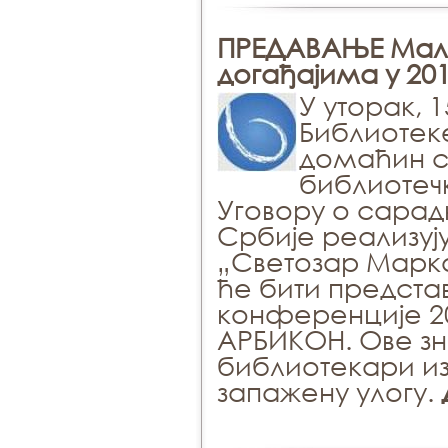
ПРЕДАВАЊЕ Мала
догађајима у 20
У уторак, 
Библиотеке
домаћин с
библиотечк
Уговору о сарад
Србије реализуј
„Светозар Марко
ће бити предста
конференције 20
АРБИКОН. Ове зн
библиотекари из
запажену улогу.