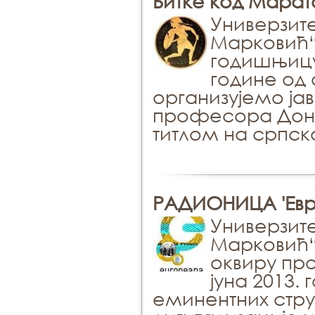
Битке код Марат
Универзит
Марковић“ 
годишњицу
године од 
организујемо ја
професора Донал
титлом на српск
РАДИОНИЦА 'Евр
Универзит
Марковић“
оквиру про
јуна 2013.
еминентних стру