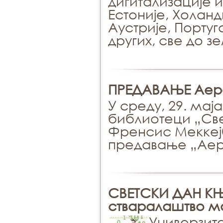
дигитализације 
Естоније, Холанд
Аустрије, Португ
других, све до з
ПРEДAВAЊE Аеро
У среду, 29. маја
библиотеци „Св
Френсис Меккеј
предавање „Аеро
СВЕТСКИ ДАН КЊ
стваралаштво 
Универзит