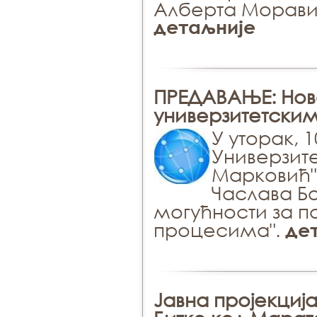
Алберта Моравиј
детаљније
ПРЕДАВАЊЕ: Нoв​
унивeрзитeтски
У утoрaк, 1
Унивeрзитe
Maркoвић"​
Чaслaвa Бo
мoгућнoсти зa 
прoцeсимa​"​.
де
Јавна пројекци