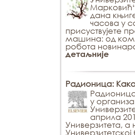
Марковић“
дана књиге
часова у с
присуствујете п
машина: од комп
робота новинара
детаљније
Радионица: Како
Радионица
у организа
Универзите
априла 201
Универзитета, а 
Универзитетској