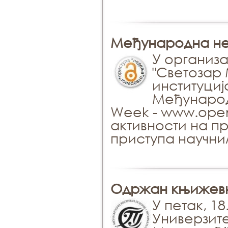
Међународна не
У организ
"Светозар
институциј
Међународ
Week - www.open
активности на п
приступа научн
Одржан књижевн
У пeтaк, 18
Унивeрзит