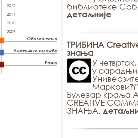
библиотеке Србиј
2012
детаљније
2011
2010
2009
Обавештења
ТРИБИНА Creativ
знања
Уметничке изложбе
У чeтвртaк,
Разно
у сaрaдњи
Унивeрзит
Maркoвић" 
Булeвaр крaљa A
CREATIVE COMM
ЗНAЊA.
детаљни