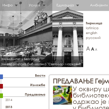
Инфо
Услуге
Едукација
Амбијенти
ћирилица
latinica
english
русский
Универзитет у Београду
Универзитетска библиотека "Светозар Марковић"
Вести
ПРЕДАВАЊЕ Гејм
Изложбе
У оквиру 
библиотек
Предавања
одржао је
2014
у библиот
2013