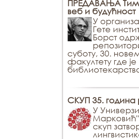
ПРЕДАВАЊА Тимо
веб и будућност
У организа
Гете инсти
Борст одр
репозитори
суботу, 30. нов
факултету где је
библиотекарства
СКУП 35. година
У Универзи
Марковић" 
скуп затво
лингвистик