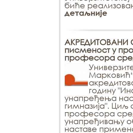
биће реализован
детаљније
АКРЕДИТОВАНИ 
писменост у пр
професора сред
Универзит
Марковић“ 
акредитов
годину "И
унапређења нас
гимназија". Ци
професора сред
унапређивању о
наставе примен