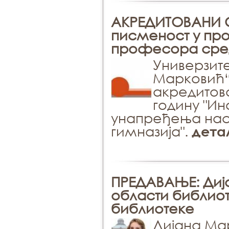
АКРЕДИТОВАНИ
писменост у пр
професора сред
Универзит
Марковић“ 
акредитов
годину "И
унапређења нас
гимназија".
дета
ПРЕДАВАЊЕ: Диј
области библиот
библиотеке
Дијана Ма