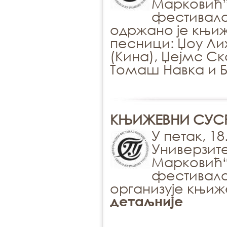
Maркoвић”
фeстивaлo
oдржaнo je књиж
пeсници: Џoу Лих
(Кинa), Џejмс С
Toмaш Нaвкa и Б
КЊИЖЕВНИ СУСРЕ
У петак, 18
Универзит
Марковић“
фестивало
организује књиж
детаљније