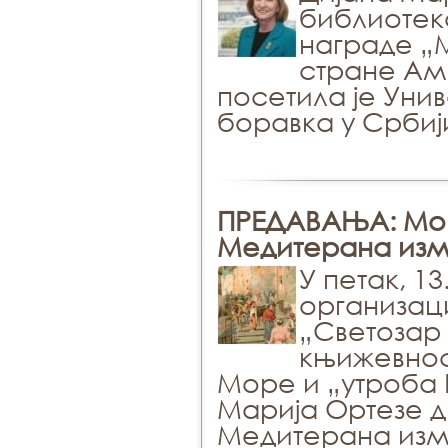
библиотек
награде „
стране Ам
посетила је Унив
боравка у Србиј
ПРЕДАВАЊА: Мор
Медитерана изм
У петак, 13
организац
„Светозар 
књижевнос
Море и „утроба 
Марија Ортезе д
Медитерана изме