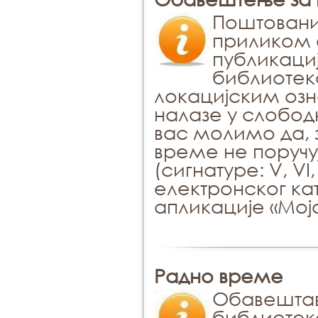
Поштовани
приликом 
публикациј
библиотека
локацијским озна
налазе у слобод
вас молимо да, з
време не поручу
(сигнатуре: V, VI, 
електронског ка
апликације «Мој
Радно време
Обавештав
библиотеке