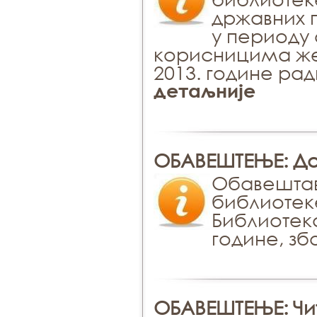
државних 
у периоду 
корисницима же
2013. године ра
детаљније
ОБАВЕШТЕЊЕ: Да
Обавештав
библиотек
Библиотека
године, зб
ОБАВЕШТЕЊЕ: Чит