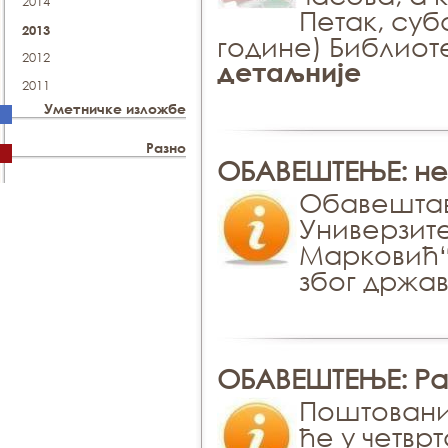
2014
Петак, субо
2013
године) Библиоте
2012
детаљније
2011
Уметничке изложбе
Разно
ОБАВЕШТЕЊЕ: не
Обавештав
Универзит
Марковић“ 
због држав
ОБАВЕШТЕЊЕ: Рад
Поштовани
ће у четвр