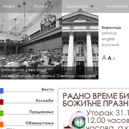
Инфо
Услуге
Едукација
Амбијенти
ћирилица
latinica
english
русский
Универзитет у Београду
Универзитетска библиотека "Светозар Марковић"
Вести
РАДНО ВРЕМЕ Б
Изложбе
БОЖИЋНЕ ПРАЗН
Уторак 31.
Предавања
12,00 часо
Обавештења
часова, а 