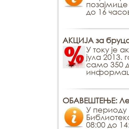
позајмице 
до 16 часо
АКЦИЈА за бруцош
У току је а
јула 2013.
само 350 д
информац
ОБАВЕШТЕЊЕ: Ле
У периоду о
Библиотек
08:00 до 1