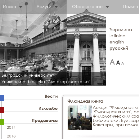
Инфо
Услуги
Образование
Помещ
ћирилица
latinica
english
русский
Белградский университет
Университет bibliteka "Светозар Маркович"
Вести
Флюидная книга
Лекция "Флюидная кн
Изложбе
"Флюидная книга", о
Филологическим фак
библиотеки, Бульвар
Предавања
Ковентри, при помо
2014
2013