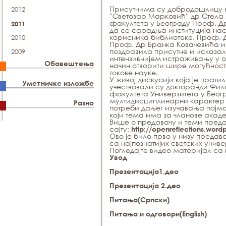
Присутнима су добродошлицу н
2012
''Светозар Марковић'' др Стел
факултета у Београду Проф. Д
2011
да се сарадња институција наст
корисника библиотеке. Проф. 
2010
Проф. Др Бранка Ковачевића 
поздравила присутне и исказа
2009
интензивнијем истраживању у об
Обавештења
начин отворити шире могућност
токове науке.
У живој дискусији која је прат
Уметничке изложбе
учествовали су докторанди Фил
факултета Универзитета у Беог
мултидисциплинарни карактер т
Разно
потреби даљег изучавања појмов
који тема има за чланове акад
Више о предавачу и теми пред
сајту:
http://openreflections.wor
Ово је било прво у низу предав
са најпознатијих светских унив
Погледајте видео материјал са
Увод
Презентација
1.део
Презентација
2.део
Питања
(Српски)
Питања и одговори
(English)