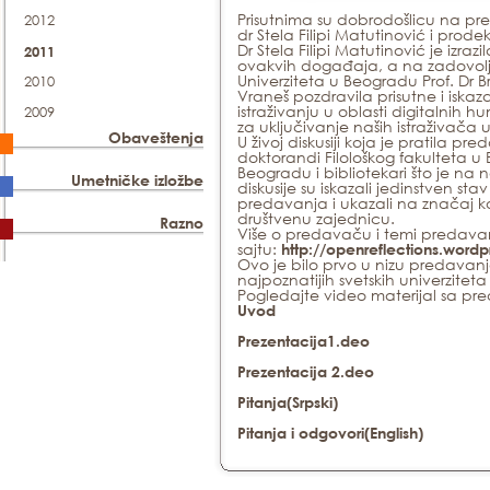
Prisutnima su dobrodošlicu na pred
2012
dr Stela Filipi Matutinović i prode
Dr Stela Filipi Matutinović je izraz
2011
ovakvih događaja, a na zadovoljstv
Univerziteta u Beogradu Prof. Dr 
2010
Vraneš pozdravila prisutne i iska
istraživanju u oblasti digitalnih 
2009
za uključivanje naših istraživača
Obaveštenja
U živoj diskusiji koja je pratila 
doktorandi Filološkog fakulteta u
Beogradu i bibliotekari što je na 
Umetničke izložbe
diskusije su iskazali jedinstven 
predavanja i ukazali na značaj k
društvenu zajednicu.
Razno
Više o predavaču i temi predava
sajtu:
http://openreflections.wor
Ovo je bilo prvo u nizu predavan
najpoznatijih svetskih univerzitet
Pogledajte video materijal sa pr
Uvod
Prezentacija
1.deo
Prezentacija
2.deo
Pitanja
(Srpski)
Pitanja i odgovori
(English)