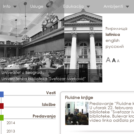
Info
Usluge
Edukacija
Ambijenti
ћирилица
latinica
english
русский
Univerzitet u Beogradu
Univerzitetska biblioteka "Svetozar Marković"
Vesti
Fluidne knjige
Predavanje ''Fluidne k
Izložbe
U utorak 22. februara 
biblioteke ''Svetozar M
biblioteke, Bulevar k
Predavanja
video linka održala p
2014
2013