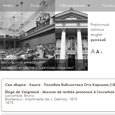
Инфо
Услуги
Образование
Помещ
ћирилица
latinica
english
русский
Белградский университет
Университет bibliteka "Светозар Маркович"
-
-
Све збирке
Књиге
Посебна библиотека Ота Кармина (188
Éloge de Vergniaud : discours de rentrée prononcé à l'ouverture
Lacombe, Bruno
Bordeaux : Imprimerie de J. Delmas, 1875
1875