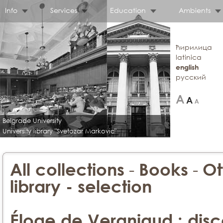
Info
Services
Education
Ambients
ћирилица
latinica
english
русский
Belgrade University
University library "Svetozar Markovic"
-
-
All collections
Books
Ot
library - selection
Éloge de Vergniaud : dis