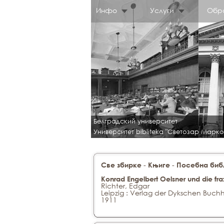
Инфо
Услуги
Обр
Белградский университет
Университет bibliteka "Светозар Марко
-
-
Све збирке
Књиге
Посебна библ
Konrad Engelbert Oelsner und die fra
Richter, Edgar
Leipzig : Verlag der Dykschen Buch
1911