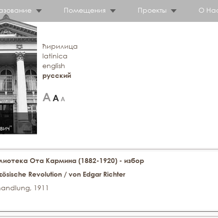
азование
Помещения
Проекты
О На
ћирилица
latinica
english
русский
вич"
иотека Ота Кармина (1882-1920) - избор
zösische Revolution / von Edgar Richter
handlung, 1911