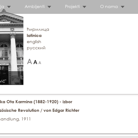
ja
Ambijenti
Projekti
O nama
ћирилица
latinica
english
русский
vić"
ka Ota Karmina (1882-1920) - izbor
zösische Revolution / von Edgar Richter
handlung, 1911