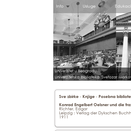
Info
Usluge
Edukaci
Univerzitet u Beogradu
Univerzitetska biblioteka "Svetozar Marko
-
-
Sve zbirke
Knjige
Posebna bibliote
Konrad Engelbert Oelsner und die fra
Richter, Edgar
Leipzig : Verlag der Dykschen Buch
1911