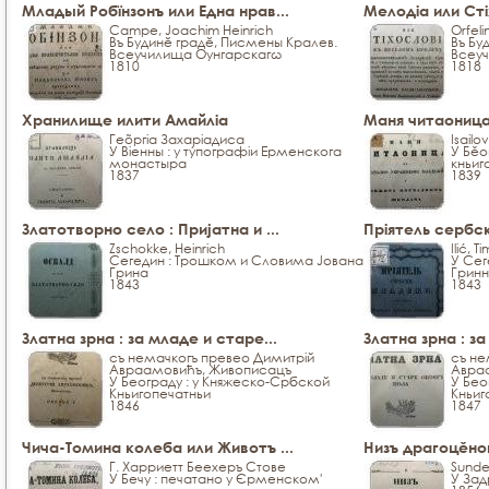
Младый Робїнзонъ или Една нрав...
Мелодіа или Сті
Campe, Joachim Heinrich
Orfeli
Въ Будинĕ градĕ, Писмены Кралев.
Въ Бу
Всеучилища Оунгарскагω
Всеу
1810
1818
Хранилище илити Амайліа
Маня читаоница 
Геõргіа Захаріадиса
Isailov
У Віенны : у тýпографіи Ерменскога
У Бěо
монастыра
кньиг
1837
1839
Златотворно село : Пријатна и ...
Пріятель сербск
Zschokke, Heinrich
Ilić, T
Сегедин : Трошком и Словима Јована
У Сег
Грина
Гринн
1843
1843
Златна зрна : за младе и старе...
Златна зрна : за
съ немачкогъ превео Димитрій
съ не
Авраамовићъ, Живописацъ
Авра
У Београду : у Княжеско-Србской
У Бео
Кньигопечатньи
Кньиг
1846
1847
Чича-Томина колеба или Животъ ...
Низъ драгоцěног
Г. Харриетт Беехеръ Стове
Sunde
У Бечу : печатано у Єрменском'
У Зад