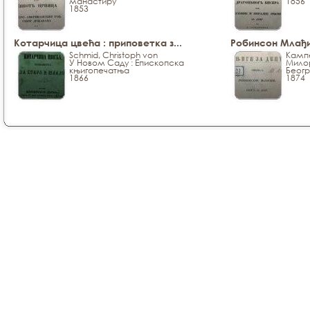
манастиру
1856
1853
Котарчица цвећа : приповетка з...
Робинсон Млађи 
Schmid, Christoph von
Кампе
У Новом Саду : Епископска
Милор
књигопечатња
Беогр
1866
1874