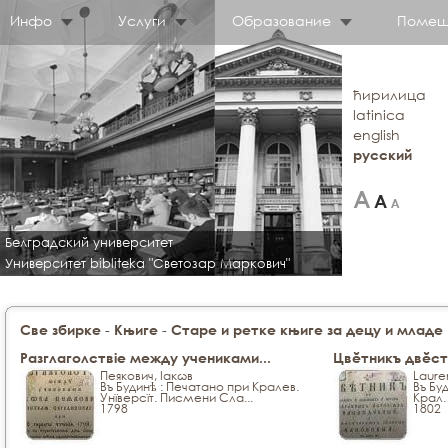
Инфо
Услуги
Образование
Помещ
ћирилица
latinica
english
русский
Белградский университет
Университет bibliteka "Светозар Маркович"
-
-
Све збирке
Књиге
Старе и ретке књиге за децу и младе
Разглаголствіе между учениками...
Цвĕтникъ двĕсте
Пеякович, Iaкωв
Laure
Въ Будинѣ : Печатано при Кралев.
Въ Бу
Унїверсїт. Писмени Сла...
Крал.
1798
1802