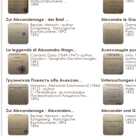
Hofbuchdruckerei; ...
1890
1890
Zur Alexandersage : der Brief ...
Alexandre le Gran
Becker, Heinrich - author
Darme
Königsberg : Hartungsche
autho
Buchdruckerei; 1892
Paris 
1892
1892
La leggenda di Alessandro Magn...
Александрія ру
Carraroli, Dario (1849-1947)- author
Istrin,
Mondovi : Tipografia Giovanni Issoglio;
autho
1892
Москв
1892
типог
1893
Грузинская Повесть объ Алексан...
Untersuchungen ü
Hahanov, Aleksandr Solomonovič (1866-
Herrma
1912) - author
Halle;
С.-Петербургъ : въ типографіи
1893
Императорской Академіи На...
1893
Zur Alexandersage : Alexanders...
Alexander und G
Becker, Heinrich - author
Meissn
Königsberg : Hartungsche
Leipzi
Buchdruckerei; 1894
1894
1894