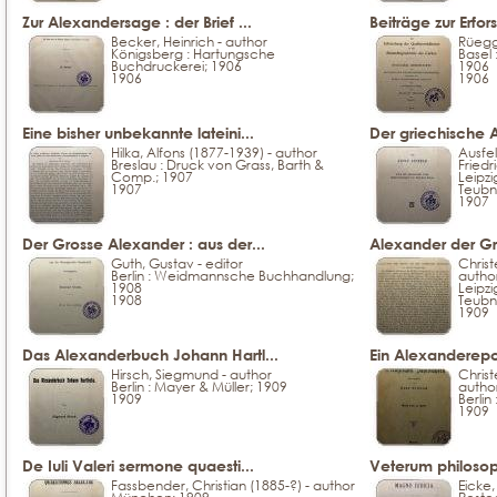
Zur Alexandersage : der Brief ...
Beiträge zur Erfo
Becker, Heinrich - author
Rüegg
Königsberg : Hartungsche
Basel 
Buchdruckerei; 1906
1906
1906
1906
Eine bisher unbekannte lateini...
Der griechische
Hilka, Alfons (1877-1939) - author
Ausfel
Breslau : Druck von Grass, Barth &
Friedr
Comp.; 1907
Leipzi
1907
Teubn
1907
Der Grosse Alexander : aus der...
Alexander der Gro
Guth, Gustav - editor
Christ
Berlin : Weidmannsche Buchhandlung;
autho
1908
Leipzi
1908
Teubn
1909
Das Alexanderbuch Johann Hartl...
Ein Alexanderepos
Hirsch, Siegmund - author
Christ
Berlin : Mayer & Müller; 1909
autho
1909
Berlin
1909
De Iuli Valeri sermone quaesti...
Veterum philosop
Fassbender, Christian (1885-?) - author
Eicke,