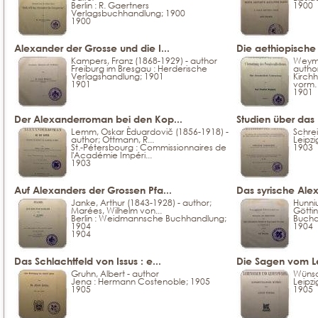
Berlin : R. Gaertners
1900
Verlagsbuchhandlung; 1900
1900
Alexander der Grosse und die I...
Die aethiopische 
Kampers, Franz (1868-1929) - author
Weyman
Freiburg im Bresgau : Herderische
autho
Verlagshandlung; 1901
Kirch
1901
vorm.
1901
Der Alexanderroman bei den Kop...
Studien über das B
Lemm, Oskar Èduardovič (1856-1918) -
Schre
author; Ottmann, R...
Leipzi
St.-Pétersbourg : Commissionnaires de
1903
l'Académie Impéri...
1903
Auf Alexanders der Grossen Pfa...
Das syrische Alexa
Janke, Arthur (1843-1928) - author;
Hunniu
Marées, Wilhelm von...
Göttin
Berlin : Weidmannsche Buchhandlung;
Buchdr
1904
1904
1904
Das Schlachtfeld von Issus : e...
Die Sagen vom L
Gruhn, Albert - author
Wünsc
Jena : Hermann Costenoble; 1905
Leipzi
1905
1905