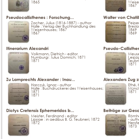
1865
Weise
1867
Pseudocallisthenes : Forschung...
Walter von Chatil
Zacher, Julius (1816-1887) - author
Peiper
Halle : Verlag der Buchhandlung des
Bresla
Weisenhauses; 1867
1869
1867
1869
Itinerarium Alexandri
Pseudo-Callisthe
Volkmann, Dietrich - editor
Meusel
Numburgi : Iulius Domrich; 1871
Leipzi
1871
Teubn
1871
Zu Lamprechts Alexander : Inau...
Alexanders Zug z
Harczyk, Ignaz - author
Ethé,
Halle : Buchdruckerei des Weisenhauses;
Münch
1871
1871
1871
Dictys Cretensis Ephemeridos b...
Beiträge zur Gesc
Meister, Ferdinand - editor
Römhel
Lipsiae : in aedibus B. G. Teubneri; 1872
- auth
1872
Hersf
1873