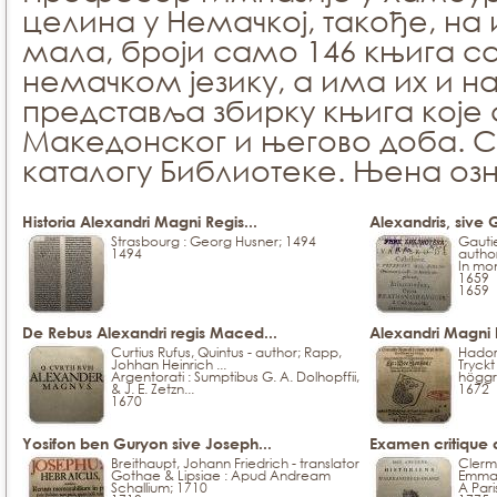
целина у Немачкој, такође, на
мала, броји само 146 књига са
немачком језику, а има их и 
представља збирку књига које
Македонског и његово доба. С
каталогу Библиотеке. Њена озн
Historia Alexandri Magni Regis...
Alexandris, sive 
Strasbourg : Georg Husner; 1494
Gautie
1494
autho
In mon
1659
1659
De Rebus Alexandri regis Maced...
Alexandri Magni h
Curtius Rufus, Quintus - author; Rapp,
Hadorp
Johhan Heinrich ...
Tryckt
Argentorati : Sumptibus G. A. Dolhopffii,
höggre
& J. E. Zetzn...
1672
1670
Yosifon ben Guryon sive Joseph...
Examen critique d
Breithaupt, Johann Friedrich - translator
Clerm
Gothae & Lipsiae : Apud Andream
Emman
Schallium; 1710
A Pari