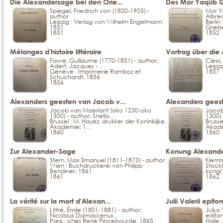
Die Alexandersage bei den Orie...
Des Mor Yaqûb Ge
Spiegel, Friedrich von (1820-1905) -
Mor Y
author
Albrec
Leipzig : Verlag von Wilhelm Engelmann;
Berli
1851
Grieb
1851
1852
Mélanges d'histoire littéraire
Vortrag über die
Favre, Guillaume (1770-1851) - author;
Cless,
Adert, Jacques -...
Leipzig
Genève : Imprimerie Ramboz et
1857
Schuchardt; 1856
1856
Alexanders geesten van Jacob v...
Alexanders geest
Jacob van Maerlant (oko 1230-oko
Jacob
1300) - author; Snella...
1300) 
Brussel : M. Hayez, drukker der Koninklijke
Brusse
Akademie; 1...
Akade
1860
1860
Zur Alexander-Sage
Konung Alexander
Stern, Max Emanuel (1811-1873) - author
Klemm
Wien : Buchdruckerei von Philipp
Stockh
Bendiner; 1861
kongl.
1861
1862
La vérité sur la mort d'Alexan...
Julii Valerii epit
Littré, Émile (1801-1881) - author;
Julius
Nicolaus Damascenus...
editor
Paris : chez René Pincebourde; 1865
Halle