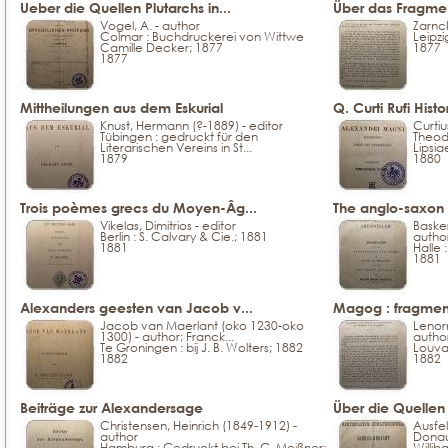
Ueber die Quellen Plutarchs in...
Über das Fragment
Vogel, A. - author
Zarnck
Colmar : Buchdruckerei von Wittwe
Leipzi
Camille Decker; 1877
1877
1877
Mittheilungen aus dem Eskurial
Q. Curti Rufi Hist
Knust, Hermann (?-1889) - editor
Curtiu
Tübingen : gedruckt für den
Theodo
Literarischen Vereins in St...
Lipsia
1879
1880
Trois poèmes grecs du Moyen-Âg...
The anglo-saxon 
Vikelas, Dimitrios - editor
Basker
Berlin : S. Calvary & Cie.; 1881
autho
1881
Halle 
1881
Alexanders geesten van Jacob v...
Magog : fragment
Jacob van Maerlant (oko 1230-oko
Lenor
1300) - author; Franck...
autho
Te Groningen : bij J. B. Wolters; 1882
Louvai
1882
1882
Beiträge zur Alexandersage
Über die Quellen 
Christensen, Heinrich (1849-1912) -
Ausfel
author
Donau
Hamburg : Gedruckt bei Th. G. Meißner;
Willib