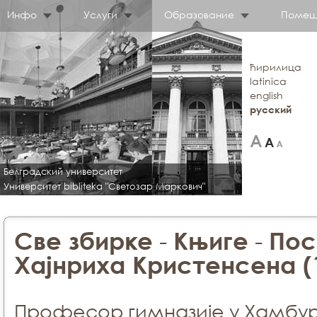
Инфо
Услуги
Образование
Помещ
ћирилица
latinica
english
русский
Белградский университет
Университет bibliteka "Светозар Маркович"
-
-
Све збирке
Књиге
Пос
Хајнриха Кристенсена (
Професор гимназије у Хамбург