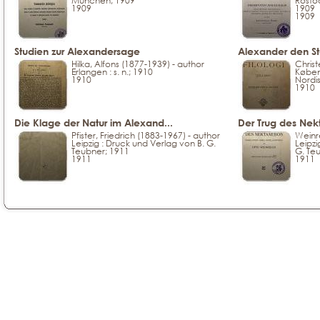
München; 1909
Rostoc
1909
1909
1909
Studien zur Alexandersage
Alexander den Sto
Hilka, Alfons (1877-1939) - author
Christ
Erlangen : s. n.; 1910
Køben
1910
Nordis
1910
Die Klage der Natur im Alexand...
Der Trug des Nek
Pfister, Friedrich (1883-1967) - author
Weinre
Leipzig : Druck und Verlag von B. G.
Leipzi
Teubner; 1911
G. Teu
1911
1911