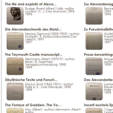
The life and exploits of Alexa...
Zur Alexandersage 
Budge, Ernest Alfred Wallis - editor
Becker
London : C. J. Clay and sons; 1896
1896
1896
1896
Die Alexanderchronik des Meist...
Zu Pseudokallisthe
Herzog, Sigmund (1835-1902) - author
Ausfel
Stuttgart : K. Hofbuchdruckerei Carl
Frankf
Liebich; 1897
Verla
1897
1897
The Taymouth Castle manuscript...
Proza-bewerkinge
Herrmann, Albert (1870-?) - author
Hoogst
Berlin : R. Gaertners
autho
Verlagsbuchhandlung; 1898
1898
1898
Sibyllinische Texte und Forsch...
Das Alexanderlied
Sackur, Ernst (1862-1901) - author
Lampr
Halle a. S. : Max Niemeyer; 1898
Eduard
1898
Halle 
1898
The Forraye of Gadders. The Vo...
Incerti auctoris E
Hay, Gilbert - author; Herrmann, Albert -
Wagne
editor
Lipsia