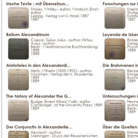
Irische Texte : mit Übersetzun...
Forschungen zur 
Stokes, Whitley - editor; Windisch, Ernst -
Kaerst
editor
Stuttg
Leipzig : Verlag von S. Hirzel; 1887
Kohlh
1887
1887
Bellum Alexandrinum
Leyenda de Isken
Caesar, Gaius Julius - author; Hirtius,
Robles
Aulus - author...
Zarag
Berlin : Weidmannsche Buchhandlung;
Provin
1888
1888
1888
Aristoteles in den Alexanderdi...
Die Brahmanen in
Hertz, Wilhelm (1835-1902) - author
Becker
München : Verlag der k. Akademie;
König
1889
Buchd
1889
1889
The history of Alexander the G...
Untersuchungen üb
Budge, Ernest Alfred Wallis - editor
Henne
Cambridge : at the University Press; 1889
autho
1889
Berlin
1889
Der Conjunctiv in Alexanderlie...
Über die Quellen 
Heynisch - author
Hampe
Meiningen : Druck der Reussner'schen
Breme