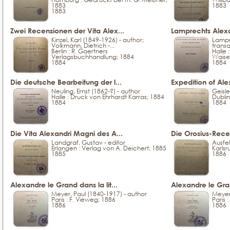
1883
1883
1883
Zwei Recensionen der Vita Alex...
Lamprechts Alexa
Kinzel, Karl (1849-1926) - author;
Lampre
Volkmann, Dietrich -...
transa
Berlin : R. Gaertners
Halle
Verlagsbuchhandlung; 1884
Waise
1884
1884
Die deutsche Bearbeitung der l...
Expedition of Ale
Neuling, Ernst (1862-?) - author
Geisle
Halle : Druck von Ehrhardt Karras; 1884
Dublin
1884
1884
Die Vita Alexandri Magni des A...
Die Orosius-Recen
Landgraf, Gustav - editor
Ausfel
Erlangen : Verlag von A. Deichert; 1885
Karlsr
1885
1886
Alexandre le Grand dans la lit...
Alexandre le Grand
Meyer, Paul (1840-1917) - author
Meyer,
Paris : F. Vieweg; 1886
Paris 
1886
1886