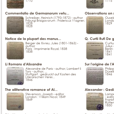
1710
1775
Commentatio de Germanorum vetu...
Observations on 
Schreiber, Heinrich (1793-1872) - author
Ousele
Friburgi Brisigavorum : Fridericus Wagner;
London
1828
1829
1828
Notice de la plupart des manus...
Q. Curtii Rufi De g
Berger de Xivrey, Jules (1801-1863) -
Curtiu
author
Julius -
Paris : Imprimerie Royal; 1838
Berlin
1838
1841
1841
Li Romans d'Alixandre
Sur l'origine de l'
Alexandre de Paris - author; Lambert li
Philipp
Tors - author; ...
Düsell
Stuttgart : gedruckt auf Kosten des
1846
Literarischen Verei...
1846
The alliterative romance of Al...
Alexander : Gedic
Stevenson, Joseph - editor
Lampr
London : William Nicol; 1849
- edit
1849
Frankf
Rütten
1850