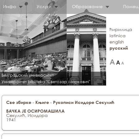
Инфо
Услуги
Образование
Помещ
ћирилица
latinica
english
русский
Белградский университет
Университет bibliteka "Светозар Маркович"
-
-
Све збирке
Књиге
Рукописи Исидоре Секулић
БАЧКА ЈЕ ОСИРОМАШИЛА
Секулић, Исидора
1941