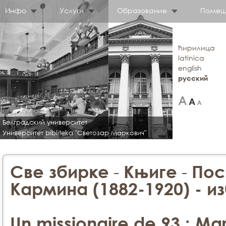
Инфо
Услуги
Образование
Помещ
ћирилица
latinica
english
русский
Белградский университет
Университет bibliteka "Светозар Маркович"
-
-
Све збирке
Књиге
Пос
Кармина (1882-1920) - и
Un missionaire de 93 : Ma