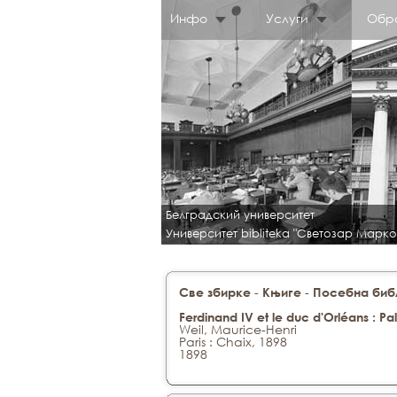
Инфо
Услуги
Обр
Белградский университет
Университет bibliteka "Светозар Марко
-
-
Све збирке
Књиге
Посебна библ
Ferdinand IV et le duc d'Orléans : Pa
Weil, Maurice-Henri
Paris : Chaix, 1898
1898