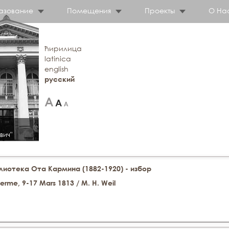
азование
Помещения
Проекты
О На
ћирилица
latinica
english
русский
вич"
иотека Ота Кармина (1882-1920) - избор
lerme, 9-17 Mars 1813 / M. H. Weil