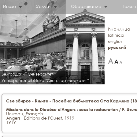
Инфо
Услуги
Образование
Помещ
ћирилица
latinica
english
русский
Белградский университет
Университет bibliteka "Светозар Маркович"
-
-
Све збирке
Књиге
Посебна библиотека Ота Кармина (188
Missions dans le Diocèse d'Angers : sous la restauration / F. Uzur
Uzureau, François
Angers : Éditions de l'Ouest, 1919
1919