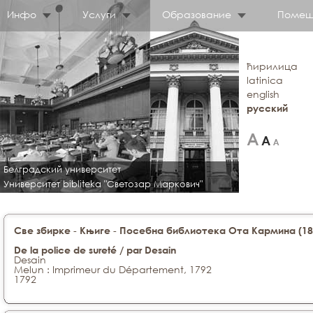
Инфо
Услуги
Образование
Помещ
ћирилица
latinica
english
русский
Белградский университет
Университет bibliteka "Светозар Маркович"
-
-
Све збирке
Књиге
Посебна библиотека Ота Кармина (188
De la police de sureté / par Desain
Desain
Melun : Imprimeur du Département, 1792
1792