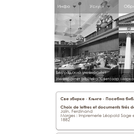
Инфо
Услуги
Обр
Белградский университет
Университет bibliteka "Светозар Марко
-
-
Све збирке
Књиге
Посебна библ
Choix de lettres et documents tirés d
Jaïn, Ferdinand
Morges : Impremerie Léopold Sage 
1882