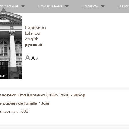
азование
Помещения
Проекты
О На
ћирилица
latinica
english
русский
вич"
иотека Ота Кармина (1882-1920) - избор
e papiers de famille / Jaïn
et comp., 1882