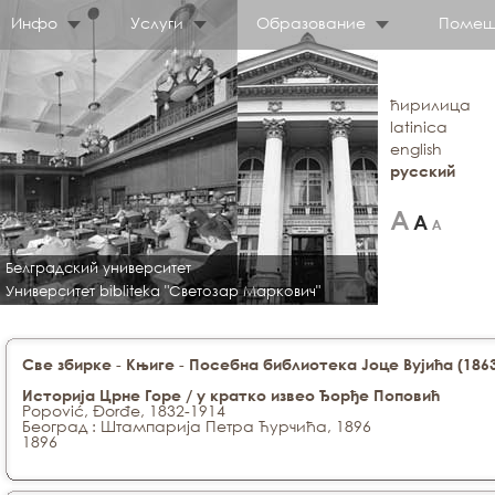
Инфо
Услуги
Образование
Помещ
ћирилица
latinica
english
русский
Белградский университет
Университет bibliteka "Светозар Маркович"
-
-
Све збирке
Књиге
Посебна библиотека Јоце Вујића (1863
Историја Црне Горе / у кратко извео Ђорђе Поповић
Popović, Đorđe, 1832-1914
Београд : Штампарија Петра Ћурчића, 1896
1896