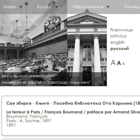
Инфо
Услуги
Образование
Помещ
ћирилица
latinica
english
русский
Белградский университет
Университет bibliteka "Светозар Маркович"
-
-
Све збирке
Књиге
Посебна библиотека Ота Кармина (188
La terreur à Paris / François Bournand / préface par Armand Silve
Bournand, François
Paris : A. Savine, 1891
1891