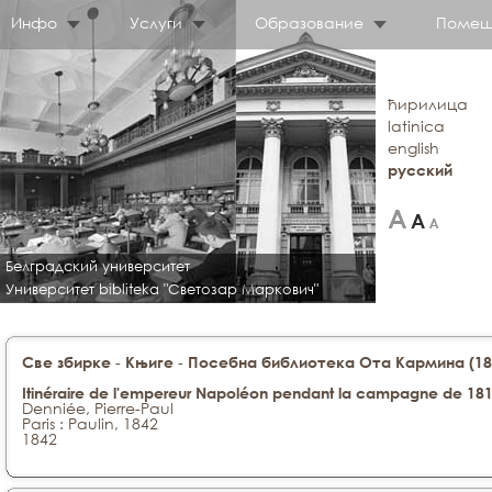
Инфо
Услуги
Образование
Помещ
ћирилица
latinica
english
русский
Белградский университет
Университет bibliteka "Светозар Маркович"
-
-
Све збирке
Књиге
Посебна библиотека Ота Кармина (188
Itinéraire de l'empereur Napoléon pendant la campagne de 181
Denniée, Pierre-Paul
Paris : Paulin, 1842
1842