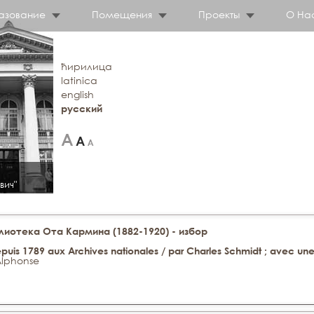
азование
Помещения
Проекты
О На
ћирилица
latinica
english
русский
вич"
иотека Ота Кармина (1882-1920) - избор
depuis 1789 aux Archives nationales / par Charles Schmidt ; avec une
Alphonse