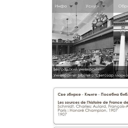
Инфо
Услуги
Обр
Белградский университет
Университет bibliteka "Светозар Марко
-
-
Све збирке
Књиге
Посебна библ
Les sources de l'histoire de France 
Schmidt, Charles; Aulard, François-
Paris : Honoré Champion, 1907
1907