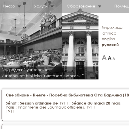
Инфо
Услуги
Образование
Помещ
ћирилица
latinica
english
русский
Белградский университет
Университет bibliteka "Светозар Маркович"
-
-
Све збирке
Књиге
Посебна библиотека Ота Кармина (188
Sénat : Session ordinaire de 1911 : Séance du mardi 28 mars
Paris : Imprimerie des Journaux officieles, 1911
1911