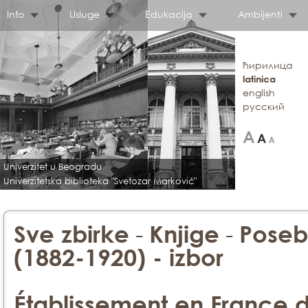
Info
Usluge
Edukacija
Ambijenti
ћирилица
latinica
english
русский
Univerzitet u Beogradu
Univerzitetska biblioteka "Svetozar Marković"
-
-
Sve zbirke
Knjige
Poseb
(1882-1920) - izbor
Établissement en France d