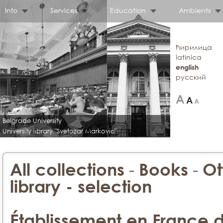
Info
Services
Education
Ambients
ћирилица
latinica
english
русский
Belgrade University
University library "Svetozar Markovic"
-
-
All collections
Books
Ot
library - selection
Établissement en France d