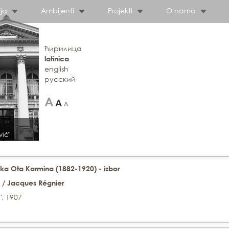
ja
Ambijenti
Projekti
O nama
ћирилица
latinica
english
русский
vić"
ka Ota Karmina (1882-1920) - izbor
e / Jacques Régnier
", 1907