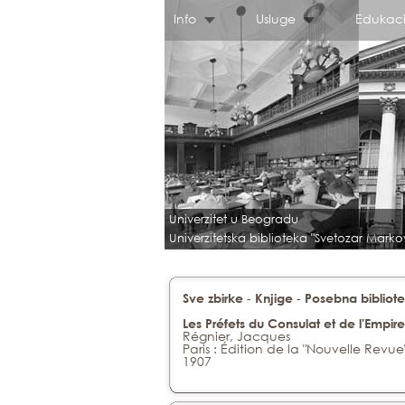
Info
Usluge
Edukaci
Univerzitet u Beogradu
Univerzitetska biblioteka "Svetozar Marko
-
-
Sve zbirke
Knjige
Posebna bibliote
Les Préfets du Consulat et de l'Empir
Régnier, Jacques
Paris : Édition de la "Nouvelle Revue
1907