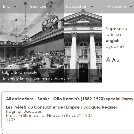
Info
Services
Education
Ambients
ћирилица
latinica
english
русский
Belgrade University
University library "Svetozar Markovic"
-
-
All collections
Books
Otto Karmin's (1882-1920) special library
Les Préfets du Consulat et de l'Empire / Jacques Régnier
Régnier, Jacques
Paris : Édition de la "Nouvelle Revue", 1907
1907