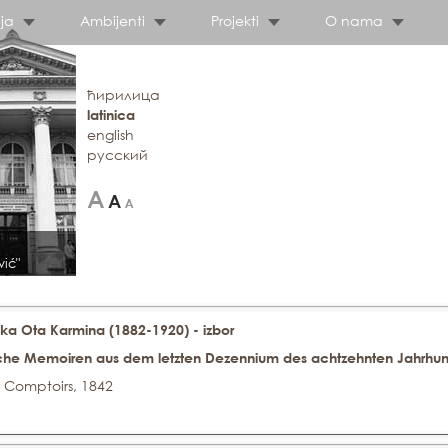
ja
Ambijenti
Projekti
O nama
ћирилица
latinica
english
русский
vić"
ka Ota Karmina (1882-1920) - izbor
sche Memoiren aus dem letzten Dezennium des achtzehnten Jahrhunder
n Comptoirs, 1842