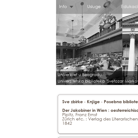
Info
Usluge
Edukaci
Univerzitet u Beogradu
Univerzitetska biblioteka "Svetozar Marko
-
-
Sve zbirke
Knjige
Posebna bibliote
Der Jakobiner in Wien : oesterreichi
Pipitz, Franz Ernst
Zürich etc. : Verlag des Literarische
1842