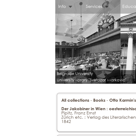
Info
Services
Educa
Belgrade University
University library "Svetozar Markovic"
-
-
All collections
Books
Otto Karmin's
Der Jakobiner in Wien : oesterreichi
Pipitz, Franz Ernst
Zürich etc. : Verlag des Literarische
1842