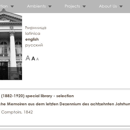
tion
Ambients
Projects
About Us
ћирилица
latinica
english
русский
 (1882-1920) special library - selection
sche Memoiren aus dem letzten Dezennium des achtzehnten Jahrhunder
n Comptoirs, 1842