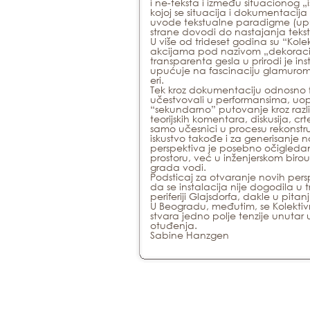
i ne-teksta i između situacionog „i
kojoj se situacija i dokumentacij
uvode tekstualne paradigme (uputs
strane dovodi do nastajanja teksti
U više od trideset godina su “Kol
akcijama pod nazivom „dekoracija
transparenta gesla u prirodi je ins
upućuje na fascinaciju glamurom 
eri.
Tek kroz dokumentaciju odnosno fa
učestvovali u performansima, uop
“sekundarno” putovanje kroz različ
teorijskih komentara, diskusija, cr
samo učesnici u procesu rekonstr
iskustvo takođe i za generisanje 
perspektiva je posebno očigledan
prostoru, već u inženjerskom birou
grada vodi.
Podsticaj za otvaranje novih persp
da se instalacija nije dogodila u
periferiji Glajsdorfa, dakle u pita
U Beogradu, međutim, se Kolektiv
stvara jedno polje tenzije unutar uz
otuđenja.
Sabine Hanzgen