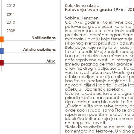
Kolektivne akcije:
2012
Putovanja izvan grada 1976 – 201
2011
Sabine Henzgen
Od 1976. godine „Kolektivne akci
2010
putovanja grupe učesnika iz metr
implementacije alternativnih obli
2009
prekriveno i drvećem ograničeno po
Notifications
minimalnu akciju koja tematizuje 
slikovnog sveta: prisustvo / odsustv
Belo polje, koje se kako u tradic
Artistic exibitions
tako i u budističkoj Šunjati konc
kao polje refleksije za učesnike. K
naše sopstvene svesti i o introrsp
Misc
Između praznog centra i granice p
čitav niz drugih polja, zona i tra
već i u svesti učesnika. Uvođenje
u toku odvijanja akcija u stvari 
kao što su „skretanje pogleda“ ili
navodni ciljevi i sadržaji akcije 
očekuju iluzionistički spekatkl.
Ovo se takođe očitava u programsk
prirodi okačila transparent na kome
da nikada nisam bio ovde i ništa
„Čudno je što sam sebe lagao, da 
ovde kao i svuda, samo što se ovd
sopstvenim poetskim tekstovima u 
ideološke kulture, koja je usmerena
ne mogu razlikovati.
“Kolektivne akcije“se ne iscrpljuj
komentara na tekstove. U vidno po