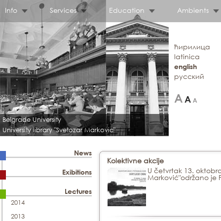
Info
Services
Education
Ambients
ћирилица
latinica
english
русский
Belgrade University
University library "Svetozar Markovic"
News
Kolektivne akcije
U četvrtak 13. oktobra
Exibitions
Marković"održano je
Lectures
2014
2013