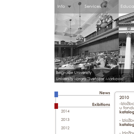
Info
Services
Educa
Belgrade University
University library "Svetozar Markovic"
News
2010
-Izložb
Exibitions
u fondu
2014
katalog
2013
- Izlož
katalog
2012
- Izlož