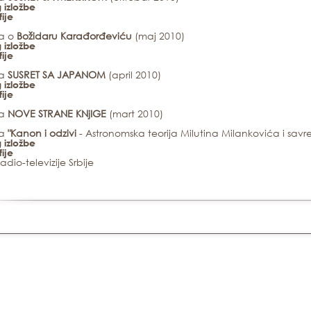
 izložbe
fije
ba o
Božidaru Karađorđeviću
(maj 2010)
 izložbe
fije
ba
SUSRET SA JAPANOM
(april 2010)
 izložbe
fije
ba
NOVE STRANE KNjIGE
(mart 2010)
ba
"Kanon i odzivi
- Astronomska teorija Milutina Milankovića i s
 izložbe
fije
dio-televizije Srbije