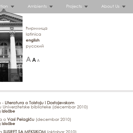
tion
Ambients
Projects
About Us
ћирилица
latinica
english
русский
a -
Literatura o Tolstoju i Dostojevskom
 Univerzitetske biblioteke (
decembar 2010
)
 izložbe
ba o
Vasi Pelagiću
(decembar 2010)
 izložbe
ba
SUSRET SA MEKSIKOM
(oktobar 2010)