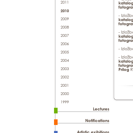
2011
katalog
fotogra
2010
- Izlož
2009
katalog
fotogra
2008
- Izlož
2007
katalog
fotogra
2006
- Izlož
2005
- Izlož
2004
katalog
fotogra
2003
Ra
Prilog
2002
2001
2000
1999
Lectures
Notifications
Artistic exibitions