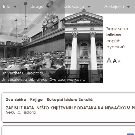
Info
Usluge
Edukacija
Ambijenti
ћирилица
latinica
english
русский
Univerzitet u Beogradu
Univerzitetska biblioteka "Svetozar Marković"
-
-
Sve zbirke
Knjige
Rukopisi Isidore Sekulić
ZAPISI IZ RATA. NEŠTO KNjIŽEVNIH PODATAKA KA NEMAČKOM 
Sekulić, Isidora