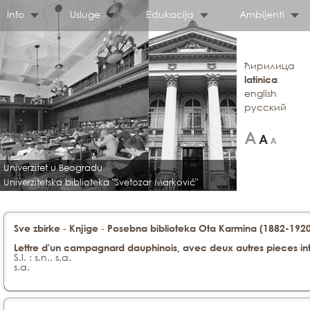
Info
Usluge
Edukacija
Ambijenti
ћирилица
latinica
english
русский
Univerzitet u Beogradu
Univerzitetska biblioteka "Svetozar Marković"
-
-
Sve zbirke
Knjige
Posebna biblioteka Ota Karmina (1882-1920)
Lettre d'un campagnard dauphinois, avec deux autres pieces in
S.l. : s.n., s.a.
s.a.