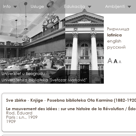
Info
Usluge
Edukacija
Ambijenti
ћирилица
latinica
english
русский
Univerzitet u Beogradu
Univerzitetska biblioteka "Svetozar Marković"
-
-
Sve zbirke
Knjige
Posebna biblioteka Ota Karmina (1882-1920)
Le mouvement des idées : sur une histoire de la Révolution / Éd
Rod, Éduard
Paris : s.n., 1909
1909