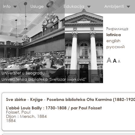
Info
Usluge
Edukacija
Ambijenti
ћирилица
latinica
english
русский
Univerzitet u Beogradu
Univerzitetska biblioteka "Svetozar Marković"
-
-
Sve zbirke
Knjige
Posebna biblioteka Ota Karmina (1882-1920)
L'abbé Louis Bailly : 1730-1808 / par Paul Foisset
Foisset, Paul
Dijon : Mersch, 1884
1884